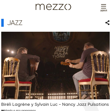
ABRIR
JAZZ
Com
Biréli Lagrène y Sylvain Luc - Nancy Jazz Pulsations
Añadir a mis programas