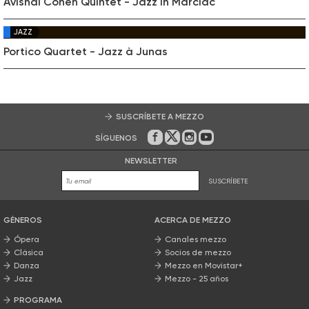
Avishai Cohen Quintet - Jazz in Marciac
JAZZ
Portico Quartet - Jazz à Junas
SUSCRÍBETE A MEZZO
SÍGUENOS
En Facebook
En Twitter
En Instagram
En Youtube
NEWSLETTER
SUSCRÍBETE
GÉNEROS
ACERCA DE MEZZO
Ópera
Canales mezzo
Clásica
Socios de mezzo
Danza
Mezzo en Movistar+
Jazz
Mezzo - 25 años
PROGRAMA