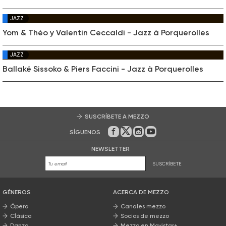
JAZZ
Yom & Théo y Valentin Ceccaldi - Jazz à Porquerolles
JAZZ
Ballaké Sissoko & Piers Faccini - Jazz à Porquerolles
SUSCRÍBETE A MEZZO
SÍGUENOS
En Facebook
En Twitter
En Instagram
En Youtube
NEWSLETTER
SUSCRÍBETE
GÉNEROS
ACERCA DE MEZZO
Ópera
Canales mezzo
Clásica
Socios de mezzo
Danza
Mezzo en Movistar+