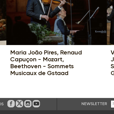
Maria João Pires, Renaud
V
Capuçon - Mozart,
J
Beethoven - Sommets
S
Musicaux de Gstaad
NEWSLETTER
OS
En Facebook
En Twitter
En Instagram
En Youtube