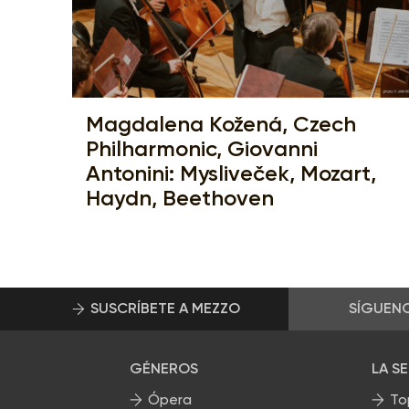
Magdalena Kožená, Czech
Philharmonic, Giovanni
Antonini: Mysliveček, Mozart,
Haydn, Beethoven
SUSCRÍBETE A MEZZO
SÍGUEN
GÉNEROS
LA S
Ópera
To