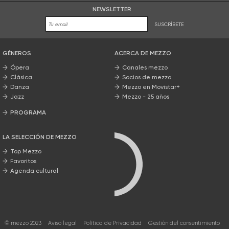
NEWSLETTER
SUSCRÍBETE
GÉNEROS
ACERCA DE MEZZO
Ópera
Canales mezzo
Clásica
Socios de mezzo
Danza
Mezzo en Movistar+
Jazz
Mezzo - 25 años
PROGRAMA
Nuestros programas
LA SELECCIÓN DE MEZZO
Top Mezzo
Favoritos
Agenda cultural
© mezzo 2023
Aviso legal
Política de Privacidad
Gestión del consentimiento