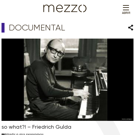
ABRIR
DOCUMENTAL
Com
so what?! – Friedrich Gulda
Añadir a mis programas