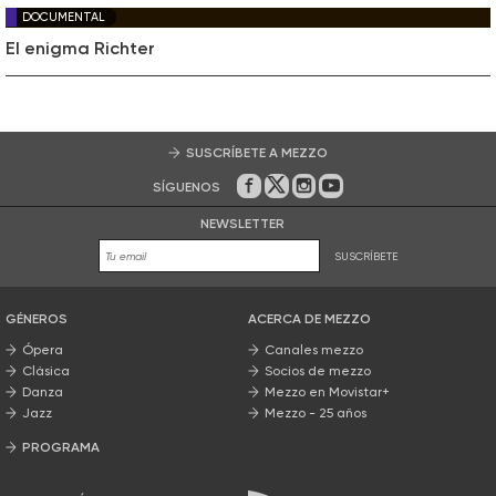
DOCUMENTAL
El enigma Richter
SUSCRÍBETE A MEZZO
SÍGUENOS
En Facebook
En Twitter
En Instagram
En Youtube
NEWSLETTER
SUSCRÍBETE
GÉNEROS
ACERCA DE MEZZO
Ópera
Canales mezzo
Clásica
Socios de mezzo
Danza
Mezzo en Movistar+
Jazz
Mezzo - 25 años
PROGRAMA
Nuestros programas