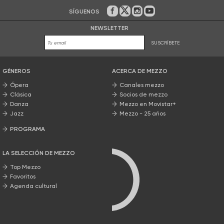
SÍGUENOS
En Facebook
En Twitter
En Instagram
En Youtube
NEWSLETTER
SUSCRÍBETE
GÉNEROS
ACERCA DE MEZZO
Ópera
Canales mezzo
Clásica
Socios de mezzo
Danza
Mezzo en Movistar+
Jazz
Mezzo - 25 años
PROGRAMA
Nuestros programas
LA SELECCIÓN DE MEZZO
Top Mezzo
Favoritos
Agenda cultural