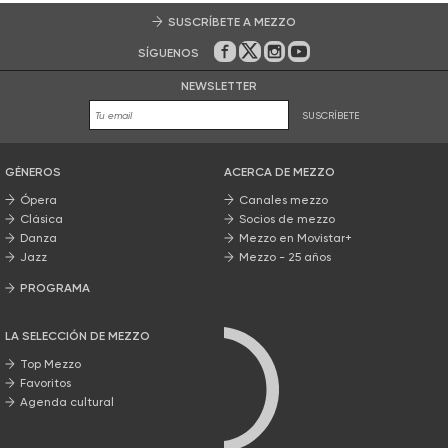
SUSCRÍBETE A MEZZO
SÍGUENOS
En Facebook
En Twitter
En Instagram
En Youtube
NEWSLETTER
SUSCRÍBETE
GÉNEROS
ACERCA DE MEZZO
Ópera
Canales mezzo
Clásica
Socios de mezzo
Danza
Mezzo en Movistar+
Jazz
Mezzo - 25 años
PROGRAMA
Nuestros programas
LA SELECCIÓN DE MEZZO
Top Mezzo
Favoritos
Agenda cultural