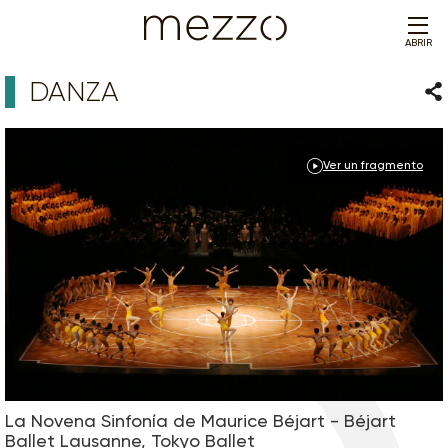
ABRIR
DANZA
Com
Ver un fragmento
La Novena Sinfonía de Maurice Béjart - Béjart
Ballet Lausanne, Tokyo Ballet