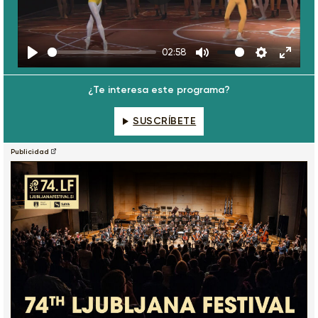
Play
02:58
Play
Mute
Settings
Enter
fulls
¿Te interesa este programa?
SUSCRÍBETE
Publicidad