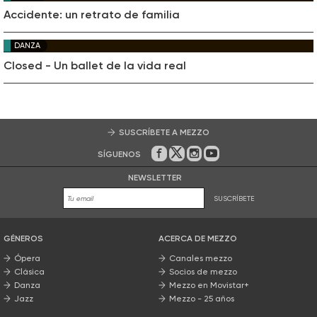
Accidente: un retrato de familia
DANZA
Closed - Un ballet de la vida real
SUSCRÍBETE A MEZZO
SÍGUENOS
En Facebook
En Twitter
En Instagram
En Youtube
NEWSLETTER
SUSCRÍBETE
GÉNEROS
ACERCA DE MEZZO
Ópera
Canales mezzo
Clásica
Socios de mezzo
Danza
Mezzo en Movistar+
Jazz
Mezzo - 25 años