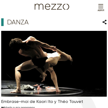
ABRIR
DANZA
Com
Embrase-moi de Kaori Ito y Théo Touvet
Añadir a mis programas