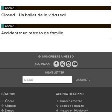
DANZA
Closed - Un ballet de la vida real
DANZA
Accidente: un retrato de familia
SUSCRÍBETE A MEZZO
SÍGUENOS
En Facebook
En Twitter
En Instagram
En Youtube
NEWSLETTER
SUSCRÍBETE
GÉNEROS
ACERCA DE MEZZO
Ópera
Canales mezzo
Clásica
Socios de mezzo
Danza
Mezzo en Movistar+