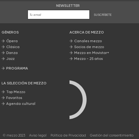
NEWSLETTER
SUSCRÍBETE
GÉNEROS
ACERCA DE MEZZO
Ópera
Canales mezzo
Clásica
Socios de mezzo
Danza
Mezzo en Movistar+
Jazz
Mezzo - 25 años
PROGRAMA
Nuestros programas
LA SELECCIÓN DE MEZZO
Top Mezzo
Favoritos
Agenda cultural
© mezzo 2023
Aviso legal
Política de Privacidad
Gestión del consentimiento