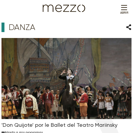
ABRIR
DANZA
Com
'Don Quijote' por le Ballet del Teatro Mariinsky
Añadir a mis programas