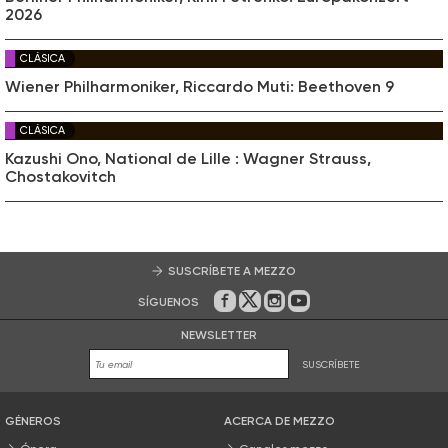
2026
CLÁSICA
Wiener Philharmoniker, Riccardo Muti: Beethoven 9
CLÁSICA
Kazushi Ono, National de Lille : Wagner Strauss,
Chostakovitch
SUSCRÍBETE A MEZZO
SÍGUENOS
En Facebook
En Twitter
En Instagram
En Youtube
NEWSLETTER
SUSCRÍBETE
GÉNEROS
ACERCA DE MEZZO