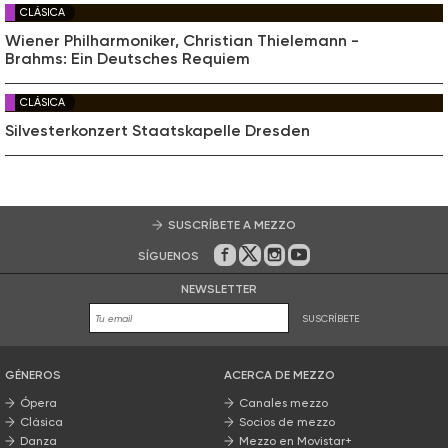
CLÁSICA
Wiener Philharmoniker, Christian Thielemann -
Brahms: Ein Deutsches Requiem
CLÁSICA
Silvesterkonzert Staatskapelle Dresden
SUSCRÍBETE A MEZZO
SÍGUENOS
En Facebook
En Twitter
En Instagram
En Youtube
NEWSLETTER
SUSCRÍBETE
GÉNEROS
ACERCA DE MEZZO
Ópera
Canales mezzo
Clásica
Socios de mezzo
Danza
Mezzo en Movistar+