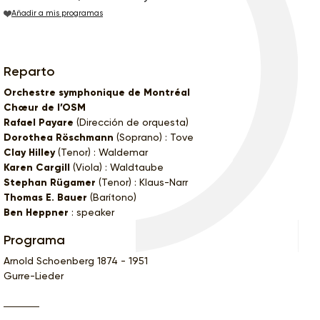
Añadir a mis programas
Reparto
Orchestre symphonique de Montréal
Chœur de l’OSM
Rafael Payare
(Dirección de orquesta)
Dorothea Röschmann
(Soprano) : Tove
Clay Hilley
(Tenor) : Waldemar
Karen Cargill
(Viola) : Waldtaube
Stephan Rügamer
(Tenor) : Klaus-Narr
Thomas E. Bauer
(Barítono)
Ben Heppner
: speaker
Programa
Arnold Schoenberg 1874 - 1951
Gurre-Lieder