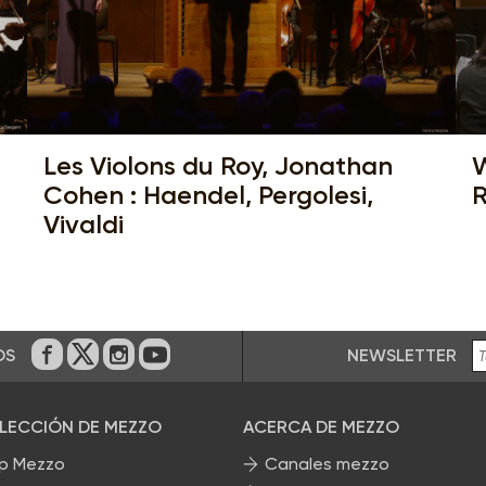
Les Violons du Roy, Jonathan
W
Cohen : Haendel, Pergolesi,
R
Vivaldi
NEWSLETTER
OS
En Facebook
En Twitter
En Instagram
En Youtube
ELECCIÓN DE MEZZO
ACERCA DE MEZZO
p Mezzo
Canales mezzo