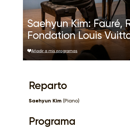
Saehyun Kim: Fauré, R
Fondation Louis Vuitt
Añadir a mis programas
Reparto
Saehyun Kim
(Piano)
Programa