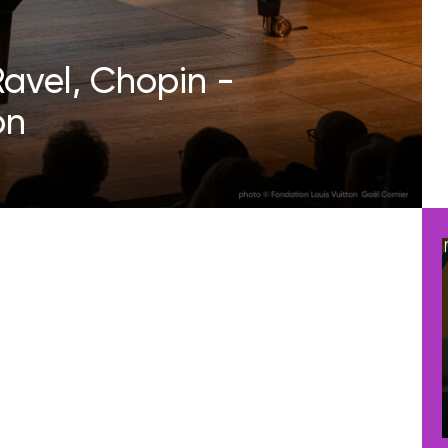
avel, Chopin -
on