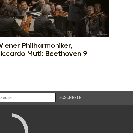
iener Philharmoniker,
iccardo Muti: Beethoven 9
SUSCRÍBETE