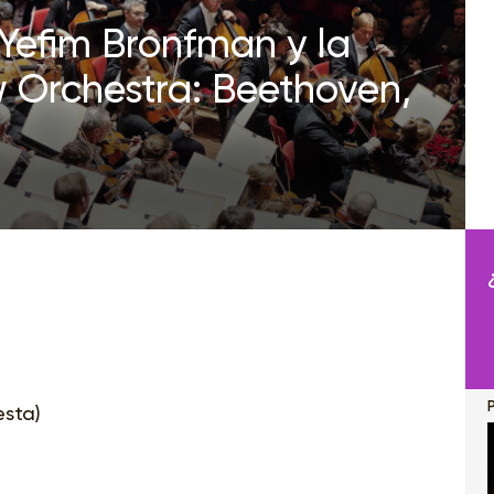
Yefim Bronfman y la
 Orchestra: Beethoven,
esta)