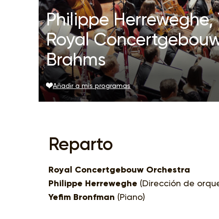
Philippe Herreweghe, 
Royal Concertgebouw
Brahms
Añadir a mis programas
Reparto
Royal Concertgebouw Orchestra
Philippe Herreweghe
(Dirección de orqu
Yefim Bronfman
(Piano)