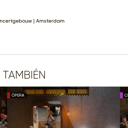
oncertgebouw | Amsterdam
 TAMBIÉN
ÓPERA
C