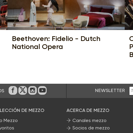
Beethoven: Fidelio - Dutch
C
National Opera
P
B
NEWSLETTER
OS
En Facebook
En Twitter
En Instagram
En Youtube
ELECCIÓN DE MEZZO
ACERCA DE MEZZO
p Mezzo
Canales mezzo
voritos
Socios de mezzo