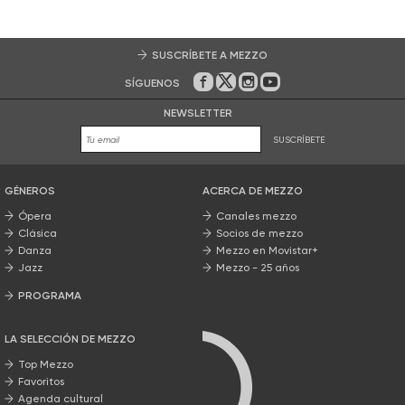
SUSCRÍBETE A MEZZO
SÍGUENOS
En Facebook
En Twitter
En Instagram
En Youtube
NEWSLETTER
SUSCRÍBETE
GÉNEROS
ACERCA DE MEZZO
Ópera
Canales mezzo
Clásica
Socios de mezzo
Danza
Mezzo en Movistar+
Jazz
Mezzo - 25 años
PROGRAMA
Nuestros programas
LA SELECCIÓN DE MEZZO
Top Mezzo
Favoritos
Agenda cultural