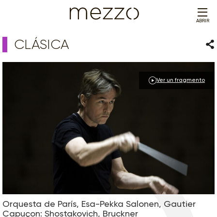
ABRIR
CLÁSICA
Com
Ver un fragmento
Orquesta de París, Esa-Pekka Salonen, Gautier
Capuçon: Shostakovich, Bruckner