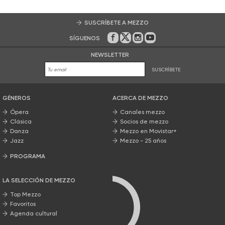
SUSCRÍBETE A MEZZO
SÍGUENOS
En Facebook
En Twitter
En Instagram
En Youtube
NEWSLETTER
SUSCRÍBETE
GÉNEROS
ACERCA DE MEZZO
Ópera
Canales mezzo
Clásica
Socios de mezzo
Danza
Mezzo en Movistar+
Jazz
Mezzo - 25 años
PROGRAMA
Nuestros programas
LA SELECCIÓN DE MEZZO
Top Mezzo
Favoritos
Agenda cultural