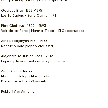
Adagio de Espartaco y Frigia - Spartacus
Georges Bizet 1838 -1875
Les Toréadors - Suite Carmen nº 1
Piotr Chaikovski 1840 – 1893
Vals de las flores | Marcha |Trepak -El Cascanueces
Arno Babajanyan 1921 - 1983
Nocturno para piano y orquesta
Alejandro Arutiunian 1920 - 2012
Impromptu para violonchelo y orquesta
Aram Khachaturian
Mazurca | Galop - Mascarada
Danza del sable - Gayaneh
Public TV of Armenia