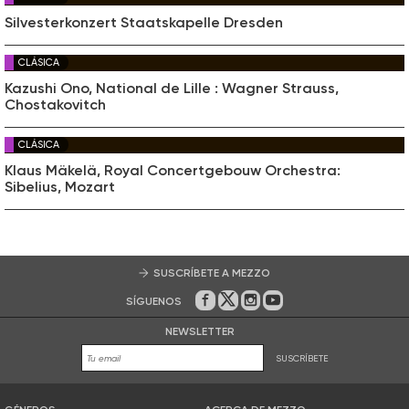
Silvesterkonzert Staatskapelle Dresden
CLÁSICA
Kazushi Ono, National de Lille : Wagner Strauss,
Chostakovitch
CLÁSICA
Klaus Mäkelä, Royal Concertgebouw Orchestra:
Sibelius, Mozart
SUSCRÍBETE A MEZZO
SÍGUENOS
En Facebook
En Twitter
En Instagram
En Youtube
NEWSLETTER
SUSCRÍBETE