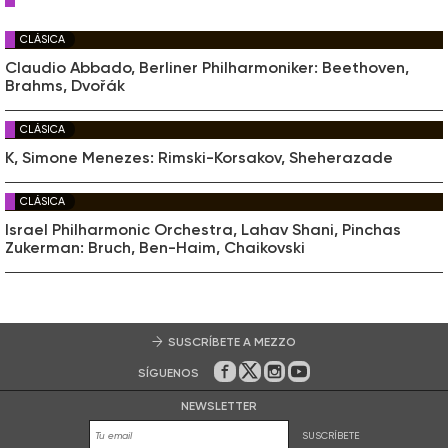
CLÁSICA
Claudio Abbado, Berliner Philharmoniker: Beethoven,
Brahms, Dvořák
CLÁSICA
K, Simone Menezes: Rimski-Korsakov, Sheherazade
CLÁSICA
Israel Philharmonic Orchestra, Lahav Shani, Pinchas
Zukerman: Bruch, Ben-Haim, Chaikovski
SUSCRÍBETE A MEZZO
SÍGUENOS
En Facebook
En Twitter
En Instagram
En Youtube
NEWSLETTER
SUSCRÍBETE