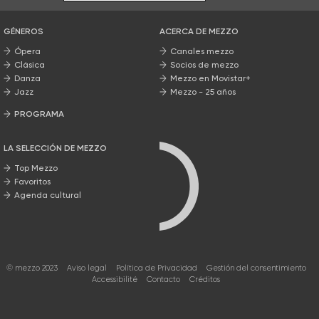
GÉNEROS
ACERCA DE MEZZO
Ópera
Canales mezzo
Clásica
Socios de mezzo
Danza
Mezzo en Movistar+
Jazz
Mezzo - 25 años
PROGRAMA
Nuestros programas
LA SELECCIÓN DE MEZZO
Top Mezzo
Favoritos
Agenda cultural
© mezzo 2023
Aviso legal
Política de Privacidad
Gestión del consentimiento
Accessibilité
Contacto
Créditos