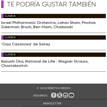
TE PODRÍA GUSTAR TAMBIÉN
CLÁSICA
Israel Philharmonic Orchestra, Lahav Shani, Pinchas
Zukerman: Bruch, Ben-Haim, Chaikovski
CLÁSICA
'Ciao Casanova' de Solrey
CLÁSICA
Kazushi Ono, National de Lille : Wagner Strauss,
Chostakovitch
SUSCRÍBETE A MEZZO
SÍGUENOS
En Facebook
En Twitter
En Instagram
En Youtube
NEWSLETTER