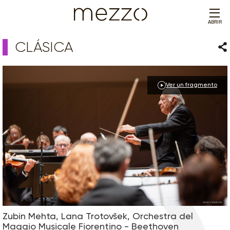
ABRIR
CLÁSICA
Com
Ver un fragmento
Zubin Mehta, Lana Trotovšek, Orchestra del
Maggio Musicale Fiorentino - Beethoven