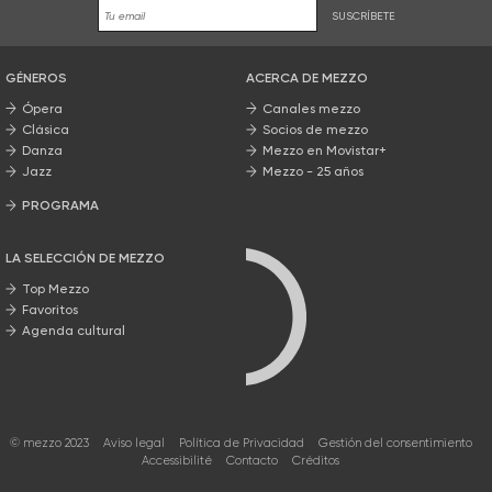
SUSCRÍBETE
GÉNEROS
ACERCA DE MEZZO
Ópera
Canales mezzo
Clásica
Socios de mezzo
Danza
Mezzo en Movistar+
Jazz
Mezzo - 25 años
PROGRAMA
Nuestros programas
LA SELECCIÓN DE MEZZO
Top Mezzo
Favoritos
Agenda cultural
© mezzo 2023
Aviso legal
Política de Privacidad
Gestión del consentimiento
Accessibilité
Contacto
Créditos