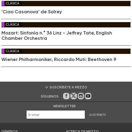
CLÁSICA
'Ciao Casanova' de Solrey
CLÁSICA
Mozart: Sinfonía n.° 36 Linz - Jeffrey Tate, English
Chamber Orchestra
CLÁSICA
Wiener Philharmoniker, Riccardo Muti: Beethoven 9
SUSCRÍBETE A MEZZO
SÍGUENOS
En Facebook
En Twitter
En Instagram
En Youtube
NEWSLETTER
SUSCRÍBETE
GÉNEROS
ACERCA DE MEZZO