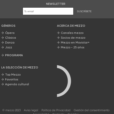
NEWSLETTER
SUSCRÍBETE
GÉNEROS
ACERCA DE MEZZO
Ópera
Canales mezzo
Clásica
Socios de mezzo
Danza
Mezzo en Movistar+
Jazz
Mezzo - 25 años
PROGRAMA
Nuestros programas
LA SELECCIÓN DE MEZZO
Top Mezzo
Favoritos
Agenda cultural
© mezzo 2023
Aviso legal
Política de Privacidad
Gestión del consentimiento