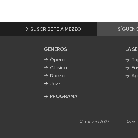
SUSCRÍBETE A MEZZO
SÍGUEN
GÉNEROS
LA S
Ópera
To
Clásica
Fa
Danza
Ag
Jazz
PROGRAMA
Nuestros programas
© mezzo 2023
Aviso