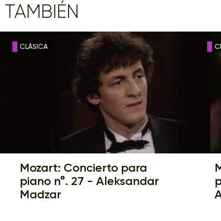
 TAMBIÉN
CLÁSICA
C
Mozart: Concierto para
M
piano n°. 27 - Aleksandar
p
Madzar
A