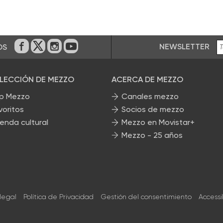
NEWSLETTER
OS
En Facebook
En Twitter
En Instagram
En Youtube
ELECCIÓN DE MEZZO
ACERCA DE MEZZO
p Mezzo
Canales mezzo
voritos
Socios de mezzo
enda cultural
Mezzo en Movistar+
Mezzo - 25 años
 legal
Política de Privacidad
Gestión del consentimiento
Accessi