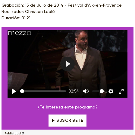
Grabación: 15 de Julio de 2014 - Festival d'Aix-en-Provence
Realizador: Christian Leblé
Duración: 01:21
Play
02:54
Play
Mute
Settings
Enter
fulls
¿Te interesa este programa?
SUSCRÍBETE
Publicidad