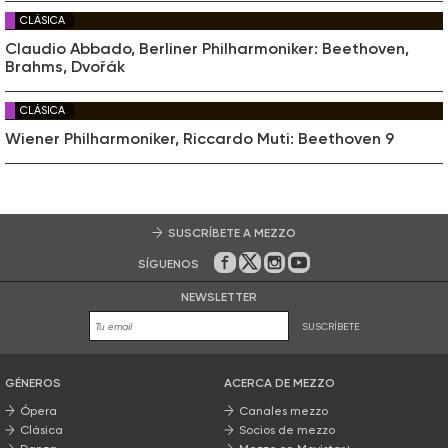
CLÁSICA
Claudio Abbado, Berliner Philharmoniker: Beethoven,
Brahms, Dvořák
CLÁSICA
Wiener Philharmoniker, Riccardo Muti: Beethoven 9
SUSCRÍBETE A MEZZO
SÍGUENOS
En Facebook
En Twitter
En Instagram
En Youtube
NEWSLETTER
SUSCRÍBETE
GÉNEROS
ACERCA DE MEZZO
Ópera
Canales mezzo
Clásica
Socios de mezzo