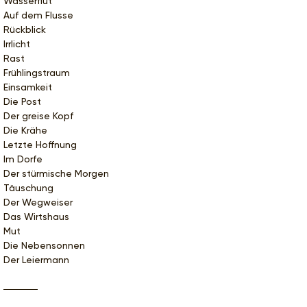
Wasserflut
Auf dem Flusse
Rückblick
Irrlicht
Rast
Frühlingstraum
Einsamkeit
Die Post
Der greise Kopf
Die Krähe
Letzte Hoffnung
Im Dorfe
Der stürmische Morgen
Täuschung
Der Wegweiser
Das Wirtshaus
Mut
Die Nebensonnen
Der Leiermann