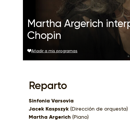
Martha Argerich interp
Chopin
Añadir a mis programas
Reparto
Sinfonia Varsovia
Jacek Kaspszyk
(Dirección de orquesta)
Martha Argerich
(Piano)