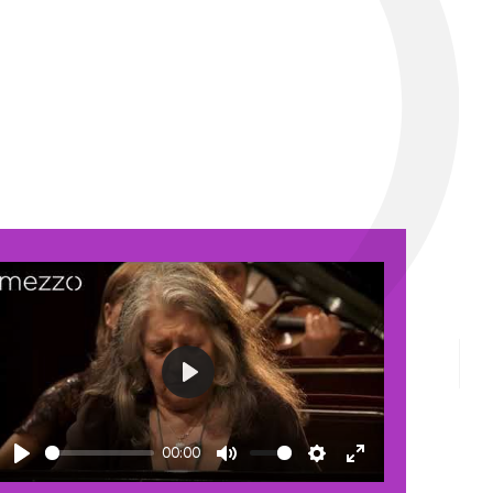
Play
00:00
Play
Mute
Settings
Enter