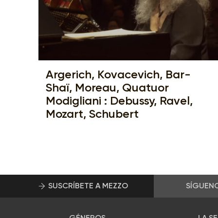
Argerich, Kovacevich, Bar-
Shaï, Moreau, Quatuor
Modigliani : Debussy, Ravel,
Mozart, Schubert
SUSCRÍBETE A MEZZO
SÍGUEN
GÉNEROS
LA S