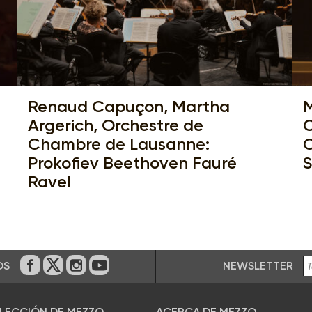
Renaud Capuçon, Martha
M
Argerich, Orchestre de
C
Chambre de Lausanne:
C
Prokofiev Beethoven Fauré
S
Ravel
NEWSLETTER
OS
En Facebook
En Twitter
En Instagram
En Youtube
ELECCIÓN DE MEZZO
ACERCA DE MEZZO