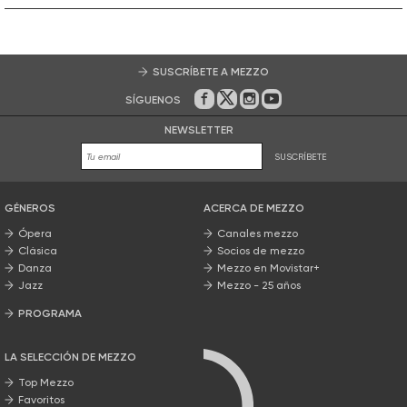
SUSCRÍBETE A MEZZO
SÍGUENOS
En Facebook
En Twitter
En Instagram
En Youtube
NEWSLETTER
SUSCRÍBETE
GÉNEROS
ACERCA DE MEZZO
Ópera
Canales mezzo
Clásica
Socios de mezzo
Danza
Mezzo en Movistar+
Jazz
Mezzo - 25 años
PROGRAMA
Nuestros programas
LA SELECCIÓN DE MEZZO
Top Mezzo
Favoritos