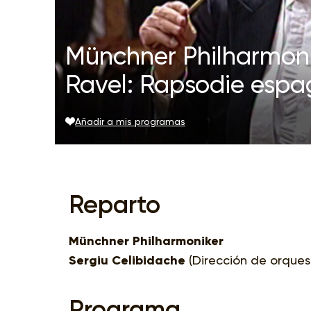
Münchner Philharmonik
Ravel: Rapsodie espa
Añadir a mis programas
Reparto
Münchner Philharmoniker
Sergiu Celibidache
(Dirección de orques
Programa