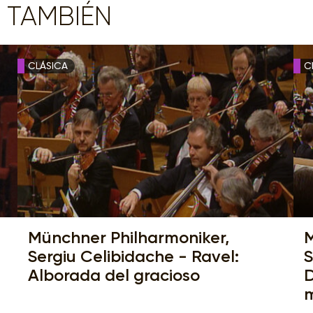
 TAMBIÉN
CLÁSICA
C
Münchner Philharmoniker,
M
Sergiu Celibidache - Ravel:
S
Alborada del gracioso
D
m