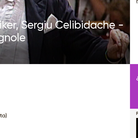
er, Sergiu Celibidache -
gnole
ta)