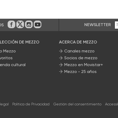
NEWSLETTER
OS
En Facebook
En Twitter
En Instagram
En Youtube
ELECCIÓN DE MEZZO
ACERCA DE MEZZO
p Mezzo
Canales mezzo
voritos
Socios de mezzo
enda cultural
Mezzo en Movistar+
Mezzo - 25 años
 legal
Política de Privacidad
Gestión del consentimiento
Accessi