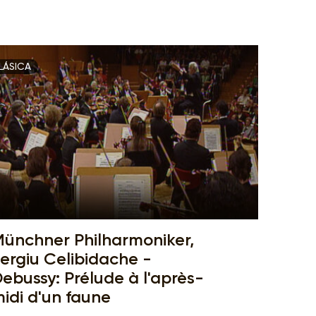
LÁSICA
ünchner Philharmoniker,
ergiu Celibidache -
ebussy: Prélude à l'après-
idi d'un faune