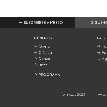
SUSCRÍBETE A MEZZO
SÍGUEN
GÉNEROS
LA S
Ópera
To
Clásica
Fa
Danza
Ag
Jazz
PROGRAMA
Nuestros programas
© mezzo 2023
Aviso