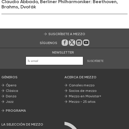
Claudio Abbado, Berliner Philharmoniker: Beethoven,
Brahms, Dvořák
SUSCRÍBETE A MEZZO
SÍGUENOS
En Facebook
En Twitter
En Instagram
En Youtube
NEWSLETTER
SUSCRÍBETE
GÉNEROS
ACERCA DE MEZZO
Ópera
Canales mezzo
Clásica
Socios de mezzo
Danza
Mezzo en Movistar+
Jazz
Mezzo - 25 años
PROGRAMA
Nuestros programas
LA SELECCIÓN DE MEZZO