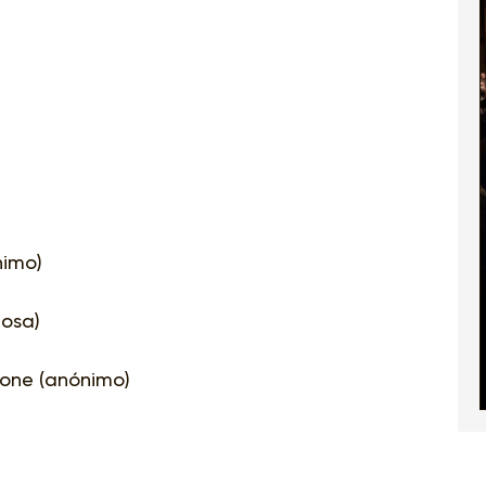
nimo)
nosa)
one (anónimo)