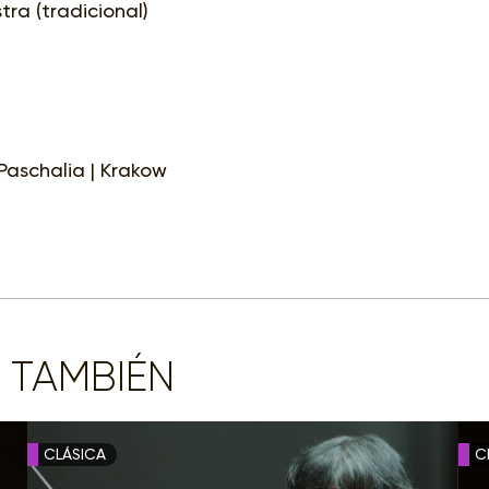
ra (tradicional)
 Paschalia | Krakow
 TAMBIÉN
CLÁSICA
C