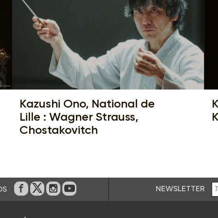
Kazushi Ono, National de
K
Lille : Wagner Strauss,
K
Chostakovitch
NEWSLETTER
OS
En Facebook
En Twitter
En Instagram
En Youtube