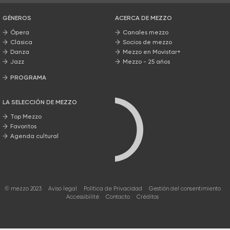
GÉNEROS
ACERCA DE MEZZO
Ópera
Canales mezzo
Clásica
Socios de mezzo
Danza
Mezzo en Movistar+
Jazz
Mezzo - 25 años
PROGRAMA
Nuestros programas
LA SELECCIÓN DE MEZZO
Top Mezzo
Favoritos
Agenda cultural
© mezzo 2023
Aviso legal
Política de Privacidad
Gestión del consentimiento
Accessibilité
Contacto
Créditos