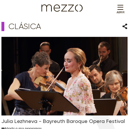
ABRIR
CLÁSICA
Com
Julia Lezhneva - Bayreuth Baroque Opera Festival
Añadir a mis programas