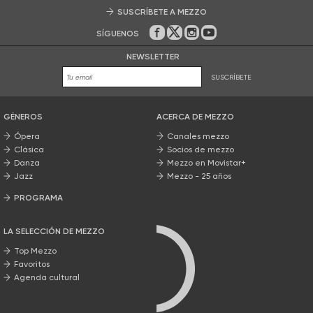
SUSCRÍBETE A MEZZO
SÍGUENOS
En Facebook
En Twitter
En Instagram
En Youtube
NEWSLETTER
SUSCRÍBETE
GÉNEROS
ACERCA DE MEZZO
Ópera
Canales mezzo
Clásica
Socios de mezzo
Danza
Mezzo en Movistar+
Jazz
Mezzo - 25 años
PROGRAMA
Nuestros programas
LA SELECCIÓN DE MEZZO
Top Mezzo
Favoritos
Agenda cultural