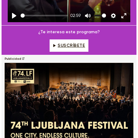
02:59
Play
Mute
Settings
Enter
fulls
¿Te interesa este programa?
SUSCRÍBETE
Publicidad