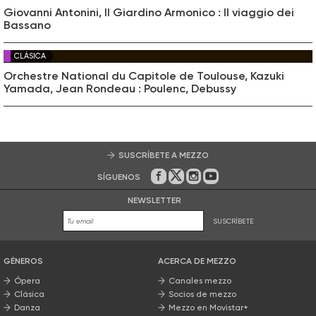
Giovanni Antonini, Il Giardino Armonico : Il viaggio dei
Bassano
CLÁSICA
Orchestre National du Capitole de Toulouse, Kazuki
Yamada, Jean Rondeau : Poulenc, Debussy
SUSCRÍBETE A MEZZO
SÍGUENOS
En Facebook
En Twitter
En Instagram
En Youtube
NEWSLETTER
SUSCRÍBETE
GÉNEROS
ACERCA DE MEZZO
Ópera
Canales mezzo
Clásica
Socios de mezzo
Danza
Mezzo en Movistar+