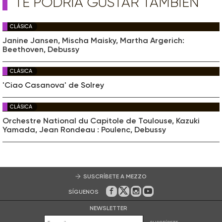
TE PODRÍA GUSTAR TAMBIÉN
CLÁSICA
Janine Jansen, Mischa Maisky, Martha Argerich:
Beethoven, Debussy
CLÁSICA
'Ciao Casanova' de Solrey
CLÁSICA
Orchestre National du Capitole de Toulouse, Kazuki
Yamada, Jean Rondeau : Poulenc, Debussy
SUSCRÍBETE A MEZZO
SÍGUENOS
En Facebook
En Twitter
En Instagram
En Youtube
NEWSLETTER