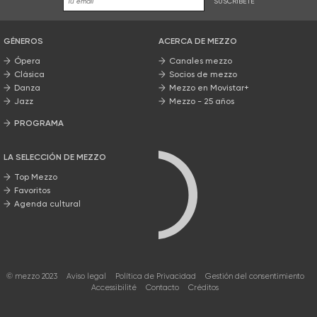
SUSCRÍBETE
GÉNEROS
ACERCA DE MEZZO
Ópera
Canales mezzo
Clásica
Socios de mezzo
Danza
Mezzo en Movistar+
Jazz
Mezzo - 25 años
PROGRAMA
Nuestros programas
LA SELECCIÓN DE MEZZO
Top Mezzo
Favoritos
Agenda cultural
© mezzo 2023
Aviso legal
Política de Privacidad
Gestión del consentimiento
Accessibilité
Contacto
Créditos