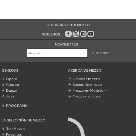
SUSCRÍBETE A MEZZO
SÍGUENOS
En Facebook
En Twitter
En Instagram
En Youtube
NEWSLETTER
SUSCRÍBETE
GÉNEROS
ACERCA DE MEZZO
Ópera
Canales mezzo
Clásica
Socios de mezzo
Danza
Mezzo en Movistar+
Jazz
Mezzo - 25 años
PROGRAMA
Nuestros programas
LA SELECCIÓN DE MEZZO
Top Mezzo
Favoritos