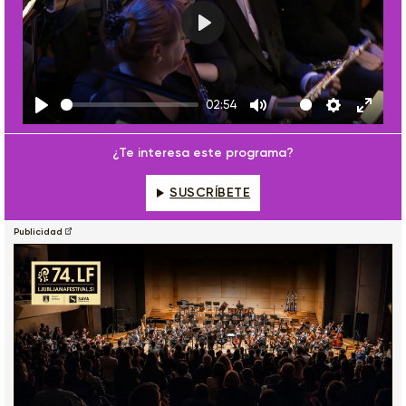
Play
02:54
Play
Mute
Settings
Enter
fulls
¿Te interesa este programa?
SUSCRÍBETE
Publicidad