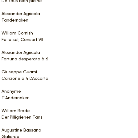
De tous bien plaine
Alexander Agricola
Tandernaken
William Cornish
Fa la sol; Consort VII
Alexander Agricola
Fortuna desperata à 6
Giuseppe Guami
Canzone à 4 L’Accorta
Anonyme
T’Andernaken
William Brade
Der Pilligrienen Tanz
Augustine Bassano
Galiarda