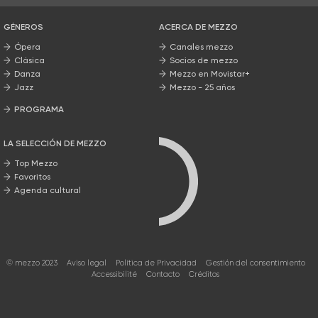
GÉNEROS
ACERCA DE MEZZO
Ópera
Canales mezzo
Clásica
Socios de mezzo
Danza
Mezzo en Movistar+
Jazz
Mezzo - 25 años
PROGRAMA
Nuestros programas
LA SELECCIÓN DE MEZZO
Top Mezzo
Favoritos
Agenda cultural
© mezzo 2023
Aviso legal
Política de Privacidad
Gestión del consentimiento
Accessibilité
Contacto
Créditos