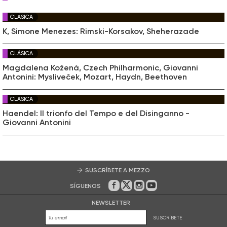
CLÁSICA
K, Simone Menezes: Rimski-Korsakov, Sheherazade
CLÁSICA
Magdalena Kožená, Czech Philharmonic, Giovanni
Antonini: Mysliveček, Mozart, Haydn, Beethoven
CLÁSICA
Haendel: Il trionfo del Tempo e del Disinganno -
Giovanni Antonini
SUSCRÍBETE A MEZZO
SÍGUENOS
En Facebook
En Twitter
En Instagram
En Youtube
NEWSLETTER
SUSCRÍBETE