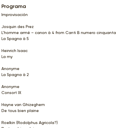
Programa
Improvisación
Josquin des Prez
L’homme armé – canon à 4 from Canti B numero cinquanta
La Spagna à 5
Heinrich Isaac
La my
Anonyme
La Spagna à 2
Anonyme
Consort IX
Hayne van Ghizeghem
De tous bien plaine
Roelkin (Rodolphus Agricola?)