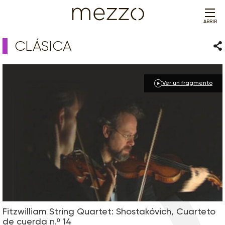
ABRIR
CLÁSICA
Com
Ver un fragmento
Fitzwilliam String Quartet: Shostakóvich, Cuarteto
de cuerda n.º 14