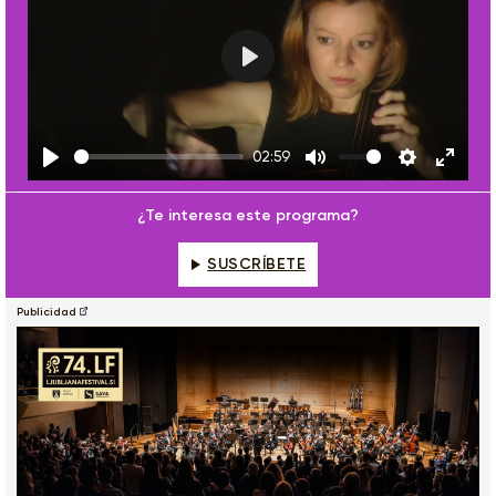
Play
02:59
Play
Mute
Settings
Enter
fulls
¿Te interesa este programa?
SUSCRÍBETE
Publicidad