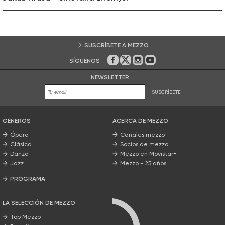
SUSCRÍBETE A MEZZO
SÍGUENOS
En Facebook
En Twitter
En Instagram
En Youtube
NEWSLETTER
SUSCRÍBETE
GÉNEROS
ACERCA DE MEZZO
Ópera
Canales mezzo
Clásica
Socios de mezzo
Danza
Mezzo en Movistar+
Jazz
Mezzo - 25 años
PROGRAMA
Nuestros programas
LA SELECCIÓN DE MEZZO
Top Mezzo