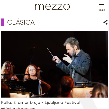
ABRIR
CLÁSICA
Com
Falla: El amor brujo - Ljubljana Festival
Añadir a mis programas