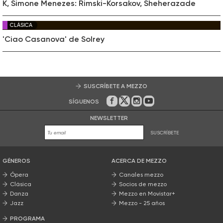
K, Simone Menezes: Rimski-Korsakov, Sheherazade
CLÁSICA
'Ciao Casanova' de Solrey
SUSCRÍBETE A MEZZO
SÍGUENOS
En Facebook
En Twitter
En Instagram
En Youtube
NEWSLETTER
SUSCRÍBETE
GÉNEROS
ACERCA DE MEZZO
Ópera
Canales mezzo
Clásica
Socios de mezzo
Danza
Mezzo en Movistar+
Jazz
Mezzo - 25 años
PROGRAMA