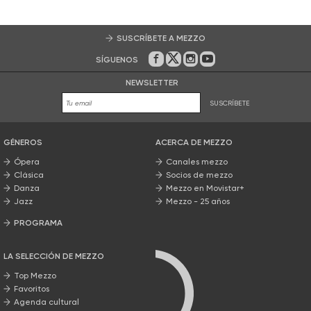
SUSCRÍBETE A MEZZO
SÍGUENOS
En Facebook
En Twitter
En Instagram
En Youtube
NEWSLETTER
SUSCRÍBETE
GÉNEROS
ACERCA DE MEZZO
Ópera
Canales mezzo
Clásica
Socios de mezzo
Danza
Mezzo en Movistar+
Jazz
Mezzo - 25 años
PROGRAMA
Nuestros programas
LA SELECCIÓN DE MEZZO
Top Mezzo
Favoritos
Agenda cultural