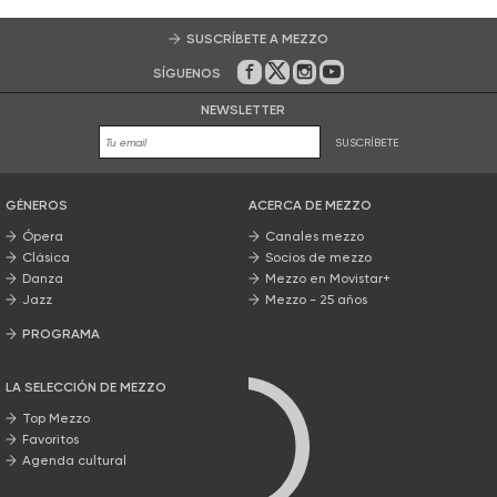
SUSCRÍBETE A MEZZO
SÍGUENOS
En Facebook
En Twitter
En Instagram
En Youtube
NEWSLETTER
SUSCRÍBETE
GÉNEROS
ACERCA DE MEZZO
Ópera
Canales mezzo
Clásica
Socios de mezzo
Danza
Mezzo en Movistar+
Jazz
Mezzo - 25 años
PROGRAMA
Nuestros programas
LA SELECCIÓN DE MEZZO
Top Mezzo
Favoritos
Agenda cultural