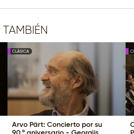
 TAMBIÉN
CLÁSICA
C
Arvo Pärt: Concierto por su
C
90.º aniversario - Georgijs
P