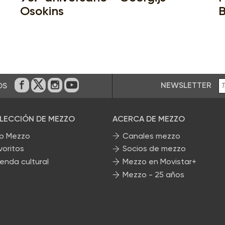
Osokins
B
NEWSLETTER
OS
En Facebook
En Twitter
En Instagram
En Youtube
ELECCIÓN DE MEZZO
ACERCA DE MEZZO
p Mezzo
Canales mezzo
voritos
Socios de mezzo
enda cultural
Mezzo en Movistar+
Mezzo - 25 años