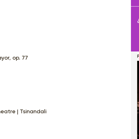
yor, op. 77
atre | Tsinandali