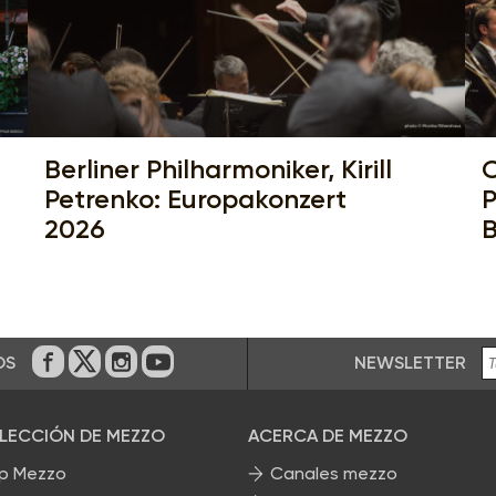
Berliner Philharmoniker, Kirill
C
Petrenko: Europakonzert
P
2026
B
NEWSLETTER
OS
En Facebook
En Twitter
En Instagram
En Youtube
ELECCIÓN DE MEZZO
ACERCA DE MEZZO
p Mezzo
Canales mezzo