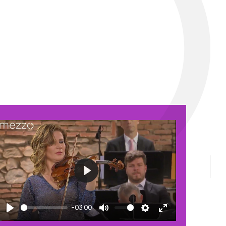
Play
-03:00
Play
Mute
Settings
Enter