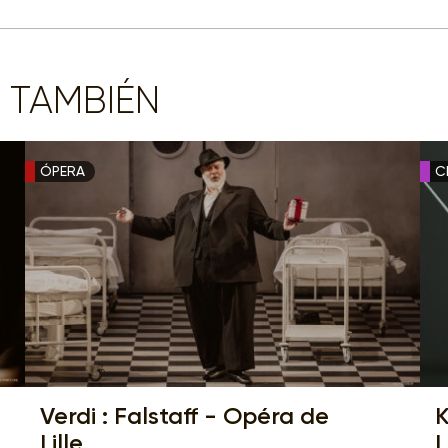
 TAMBIÉN
ÓPERA
C
Verdi : Falstaff - Opéra de
K
Lille
L