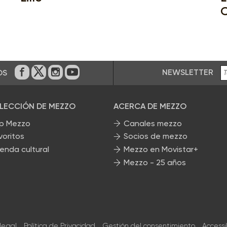
C
NEWSLETTER
OS
En Facebook
En Twitter
En Instagram
En Youtube
ELECCIÓN DE MEZZO
ACERCA DE MEZZO
p Mezzo
Canales mezzo
voritos
Socios de mezzo
enda cultural
Mezzo en Movistar+
Mezzo - 25 años
 legal
Política de Privacidad
Gestión del consentimiento
Accessi