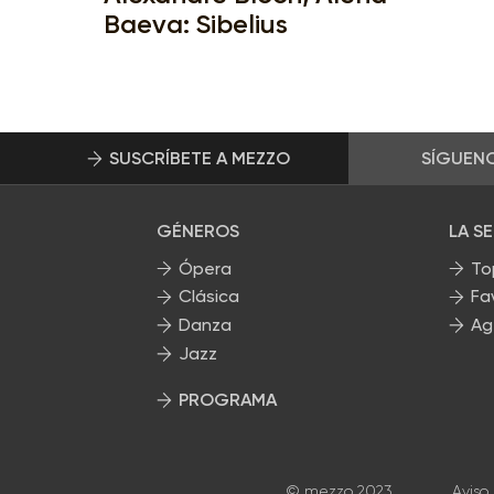
Baeva: Sibelius
SUSCRÍBETE A MEZZO
SÍGUEN
GÉNEROS
LA S
Ópera
To
Clásica
Fa
Danza
Ag
Jazz
PROGRAMA
Nuestros programas
© mezzo 2023
Aviso