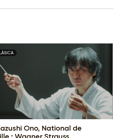
LÁSICA
azushi Ono, National de
ille : Wagner Strauss,