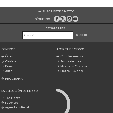
SUSCRÍBETE A MEZZO
SÍGUENOS
En Facebook
En Twitter
En Instagram
En Youtube
NEWSLETTER
SUSCRÍBETE
GÉNEROS
ACERCA DE MEZZO
Ópera
Canales mezzo
Clásica
Socios de mezzo
Danza
Mezzo en Movistar+
Jazz
Mezzo - 25 años
PROGRAMA
Nuestros programas
LA SELECCIÓN DE MEZZO
Top Mezzo
Favoritos
Agenda cultural