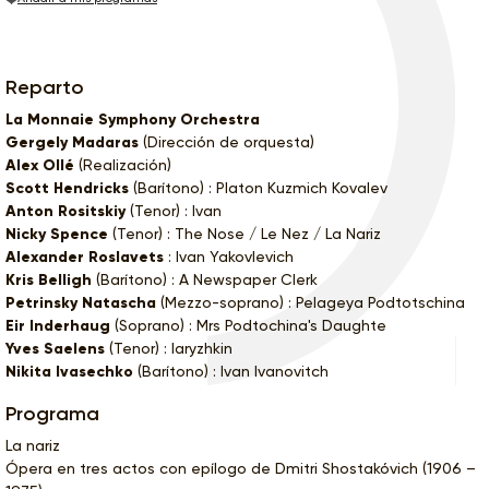
Reparto
La Monnaie Symphony Orchestra
Gergely Madaras
(Dirección de orquesta)
Alex Ollé
(Realización)
Scott Hendricks
(Barítono) : Platon Kuzmich Kovalev
Anton Rositskiy
(Tenor) : Ivan
Nicky Spence
(Tenor) : The Nose / Le Nez / La Nariz
Alexander Roslavets
: Ivan Yakovlevich
Kris Belligh
(Barítono) : A Newspaper Clerk
Petrinsky Natascha
(Mezzo-soprano) : Pelageya Podtotschina
Eir Inderhaug
(Soprano) : Mrs Podtochina's Daughte
Yves Saelens
(Tenor) : Iaryzhkin
Nikita Ivasechko
(Barítono) : Ivan Ivanovitch
Programa
La nariz
Ópera en tres actos con epílogo de Dmitri Shostakóvich (1906 –