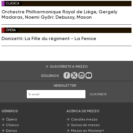
CLÁSICA
Orchestre Philharmonique Royal de Liège, Gergely
Madaras, Noemi Győri: Debussy, Mason
ÓPERA
Donizetti: La Fille du régiment - La Fenice
SUSCRÍBETE A MEZZO
SÍGUENOS
En Facebook
En Twitter
En Instagram
En Youtube
NEWSLETTER
SUSCRÍBETE
GÉNEROS
ACERCA DE MEZZO
Ópera
Canales mezzo
Clásica
Socios de mezzo
Danza
Mezzo en Movistar+