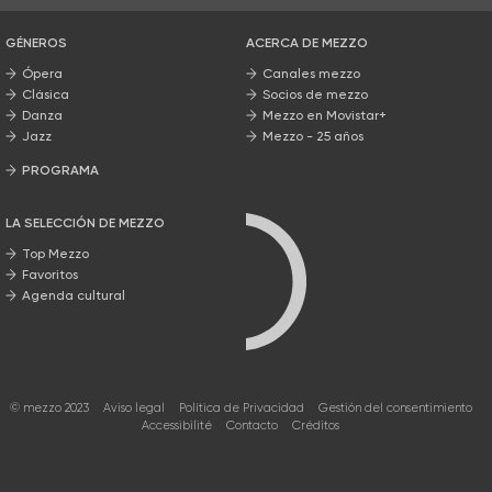
GÉNEROS
ACERCA DE MEZZO
Ópera
Canales mezzo
Clásica
Socios de mezzo
Danza
Mezzo en Movistar+
Jazz
Mezzo - 25 años
PROGRAMA
Nuestros programas
LA SELECCIÓN DE MEZZO
Top Mezzo
Favoritos
Agenda cultural
© mezzo 2023
Aviso legal
Política de Privacidad
Gestión del consentimiento
Accessibilité
Contacto
Créditos