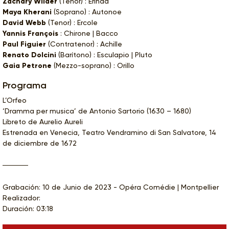
Zachary Wilder
(Tenor) : Erinda
Maya Kherani
(Soprano) : Autonoe
David Webb
(Tenor) : Ercole
Yannis François
: Chirone | Bacco
Paul Figuier
(Contratenor) : Achille
Renato Dolcini
(Barítono) : Esculapio | Pluto
Gaia Petrone
(Mezzo-soprano) : Orillo
Programa
L’Orfeo
‘Dramma per musica’ de Antonio Sartorio (1630 – 1680)
Libreto de Aurelio Aureli
Estrenada en Venecia, Teatro Vendramino di San Salvatore, 14
de diciembre de 1672
Grabación: 10 de Junio de 2023 - Opéra Comédie | Montpellier
Realizador:
Duración: 03:18