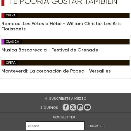
TE PODRÍA GUSTAR TAMBIÉN
ÓPERA
Rameau: Les Fêtes d'Hébé - William Christie, Les Arts
Florissants
CLÁSICA
Musica Boscareccia - Festival de Grenade
ÓPERA
Monteverdi: La coronación de Popea - Versailles
SUSCRÍBETE A MEZZO
SÍGUENOS
En Facebook
En Twitter
En Instagram
En Youtube
NEWSLETTER
SUSCRÍBETE