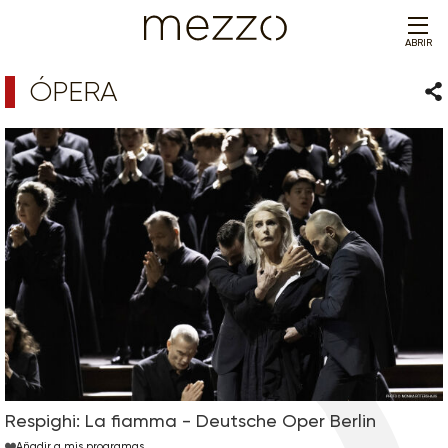
ABRIR
ÓPERA
Com
Respighi: La fiamma - Deutsche Oper Berlin
Añadir a mis programas