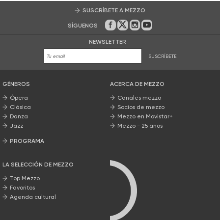
SUSCRÍBETE A MEZZO
SÍGUENOS
En Facebook
En Twitter
En Instagram
En Youtube
NEWSLETTER
SUSCRÍBETE
GÉNEROS
ACERCA DE MEZZO
Ópera
Canales mezzo
Clásica
Socios de mezzo
Danza
Mezzo en Movistar+
Jazz
Mezzo - 25 años
PROGRAMA
Nuestros programas
LA SELECCIÓN DE MEZZO
Top Mezzo
Favoritos
Agenda cultural