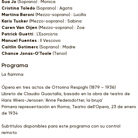
Sua Jo
(Soprano) : Monica
Cristina Toledo
(Soprano) : Agata
Martina Baroni
(Mezzo-soprano) : Lucilla
Karis Tucker
(Mezzo-soprano) : Sabina
Caren Van Oijen
(Mezzo-soprano) : Zoe
Patrick Guetti
: L'Esorcista
Manuel Fuentes
: Il Vescovo
Caitlin Gotimerc
(Soprano) : Madre
Chance Jonas-O'Toole
(Tenor)
Programa
La fiamma
Ópera en tres actos de Ottorino Respighi (1879 – 1936)
Libreto de Claudio Guastalla, basado en la obra de teatro de
Hans Wiers-Jenssen 'Anne Pedersdotter, la bruja'
Primera representación en Roma, Teatro dell'Opera, 23 de enero
de 1934
Subtítulos disponibles para este programa con su control
remoto