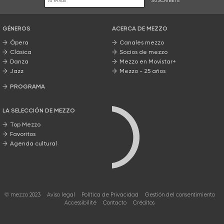
SUSCRÍBETE
GÉNEROS
ACERCA DE MEZZO
Ópera
Canales mezzo
Clásica
Socios de mezzo
Danza
Mezzo en Movistar+
Jazz
Mezzo - 25 años
PROGRAMA
Nuestros programas
LA SELECCIÓN DE MEZZO
Top Mezzo
Favoritos
Agenda cultural
© mezzo 2023
Aviso legal
Política de Privacidad
Gestión del consentimiento
Accessibilité
Contacto
Créditos