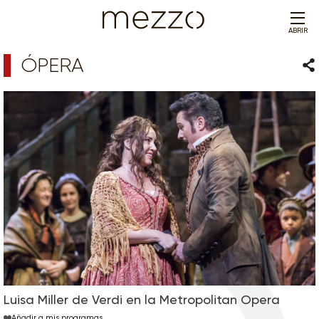
ABRIR
ÓPERA
Com
Luisa Miller de Verdi en la Metropolitan Opera
Añadir a mis programas