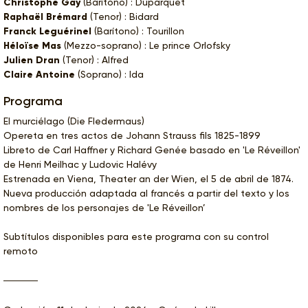
Christophe Gay
(Barítono) : Duparquet
Raphaël Brémard
(Tenor) : Bidard
Franck Leguérinel
(Barítono) : Tourillon
Héloïse Mas
(Mezzo-soprano) : Le prince Orlofsky
Julien Dran
(Tenor) : Alfred
Claire Antoine
(Soprano) : Ida
Programa
El murciélago (Die Fledermaus)
Opereta en tres actos de Johann Strauss fils 1825-1899
Libreto de Carl Haffner y Richard Genée basado en 'Le Réveillon'
de Henri Meilhac y Ludovic Halévy
Estrenada en Viena, Theater an der Wien, el 5 de abril de 1874.
Nueva producción adaptada al francés a partir del texto y los
nombres de los personajes de 'Le Réveillon’
Subtítulos disponibles para este programa con su control
remoto