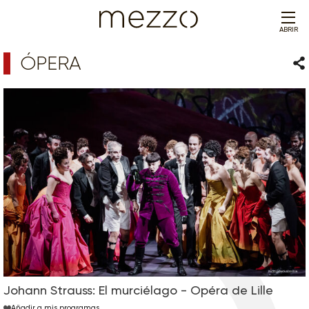
ABRIR
ÓPERA
Com
Johann Strauss: El murciélago - Opéra de Lille
Añadir a mis programas