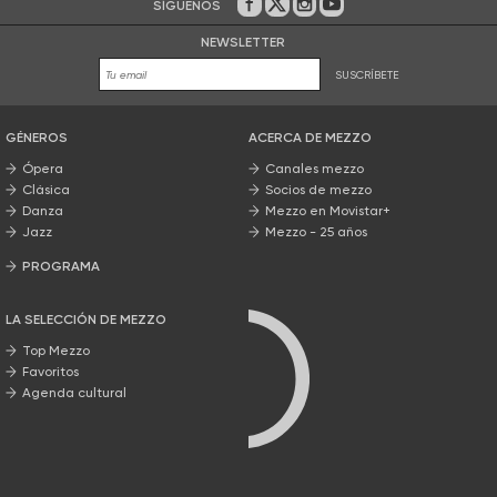
SÍGUENOS
En Facebook
En Twitter
En Instagram
En Youtube
NEWSLETTER
SUSCRÍBETE
GÉNEROS
ACERCA DE MEZZO
Ópera
Canales mezzo
Clásica
Socios de mezzo
Danza
Mezzo en Movistar+
Jazz
Mezzo - 25 años
PROGRAMA
Nuestros programas
LA SELECCIÓN DE MEZZO
Top Mezzo
Favoritos
Agenda cultural