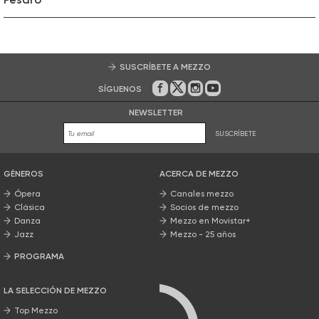
SUSCRÍBETE A MEZZO
SÍGUENOS
En Facebook
En Twitter
En Instagram
En Youtube
NEWSLETTER
SUSCRÍBETE
GÉNEROS
ACERCA DE MEZZO
Ópera
Canales mezzo
Clásica
Socios de mezzo
Danza
Mezzo en Movistar+
Jazz
Mezzo - 25 años
PROGRAMA
Nuestros programas
LA SELECCIÓN DE MEZZO
Top Mezzo